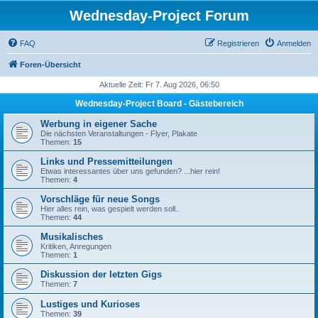
Wednesday-Project Forum
FAQ
Registrieren
Anmelden
Foren-Übersicht
Aktuelle Zeit: Fr 7. Aug 2026, 06:50
Wednesday-Project Board - Gästebereich
Werbung in eigener Sache
Die nächsten Veranstaltungen - Flyer, Plakate
Themen:
15
Links und Pressemitteilungen
Etwas interessantes über uns gefunden? ...hier rein!
Themen:
4
Vorschläge für neue Songs
Hier alles rein, was gespielt werden soll..
Themen:
44
Musikalisches
Kritiken, Anregungen
Themen:
1
Diskussion der letzten Gigs
Themen:
7
Lustiges und Kurioses
Themen:
39