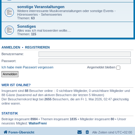
sonstige Veranstaltungen
Weitere interressante Musikveranstaltungen oder sonstige Events -
Hörenswertes - Sehenswertes
Themen:
63
Sonstiges
Alles was ich mal loswerden wollte....
Themen:
115
ANMELDEN
•
REGISTRIEREN
Benutzername:
Passwort:
Ich habe mein Passwort vergessen
Angemeldet bleiben
WER IST ONLINE?
Insgesamt sind
88
Besucher online :: 0 sichtbare Mitglieder, 0 unsichtbare Mitglieder und
88 Gäste (basierend auf den aktiven Besuchern der letzten 5 Minuten)
Der Besucherrekord liegt bei
2655
Besuchern, die am Fr 1. Mai 2026, 02:47 gleichzeitig
online waren.
STATISTIK
Beiträge insgesamt
8984
• Themen insgesamt
1835
• Mitglieder insgesamt
80
• Unser
neuestes Mitglied:
WalterFreni
Foren-Übersicht
Alle Zeiten sind
UTC+02:00