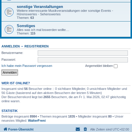
sonstige Veranstaltungen
Weitere interressante Musikveranstaltungen oder sonstige Events -
Hörenswertes - Sehenswertes
Themen:
63
Sonstiges
Alles was ich mal loswerden wollte....
Themen:
115
ANMELDEN
•
REGISTRIEREN
Benutzername:
Passwort:
Ich habe mein Passwort vergessen
Angemeldet bleiben
WER IST ONLINE?
Insgesamt sind
56
Besucher online :: 0 sichtbare Mitglieder, 0 unsichtbare Mitglieder und
56 Gäste (basierend auf den aktiven Besuchern der letzten 5 Minuten)
Der Besucherrekord liegt bei
2655
Besuchern, die am Fr 1. Mai 2026, 02:47 gleichzeitig
online waren.
STATISTIK
Beiträge insgesamt
8984
• Themen insgesamt
1835
• Mitglieder insgesamt
80
• Unser
neuestes Mitglied:
WalterFreni
Foren-Übersicht
Alle Zeiten sind
UTC+02:00