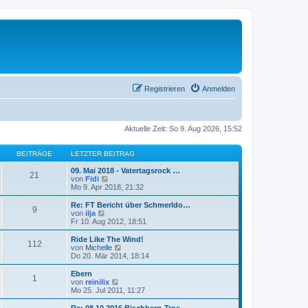
Registrieren
Anmelden
Aktuelle Zeit: So 9. Aug 2026, 15:52
BEITRÄGE
LETZTER BEITRAG
09. Mai 2018 - Vatertagsrock …
21
N
von
Fidi
e
Mo 9. Apr 2018, 21:32
u
e
Re: FT Bericht über Schmerldo…
9
s
N
von
ilja
t
e
Fr 10. Aug 2012, 18:51
e
u
r
e
Ride Like The Wind!
112
B
s
N
von
Michelle
e
t
e
Do 20. Mär 2014, 18:14
i
e
u
t
r
e
Ebern
r
1
B
s
N
von
reinilix
a
e
t
e
Mo 25. Jul 2011, 11:27
g
i
e
u
t
r
e