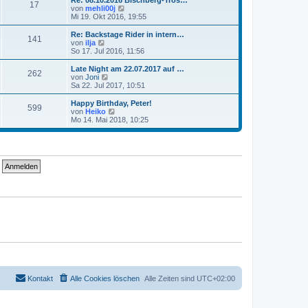
Re: 08.10.2016 Bischberg-Tros…
r
17
B
s
N
von
mehli00j
a
e
t
e
Mi 19. Okt 2016, 19:55
g
i
e
u
t
r
e
Re: Backstage Rider in intern…
r
141
B
s
N
von
ilja
a
e
t
e
So 17. Jul 2016, 11:56
g
i
e
u
t
r
e
Late Night am 22.07.2017 auf …
r
262
B
s
N
von
Joni
a
e
t
e
Sa 22. Jul 2017, 10:51
g
i
e
u
t
r
e
Happy Birthday, Peter!
r
599
B
s
N
von
Heiko
a
e
t
e
Mo 14. Mai 2018, 10:25
g
i
e
u
t
r
e
r
B
s
a
e
t
g
i
e
t
r
r
B
a
e
g
i
t
r
a
g
Kontakt
Alle Cookies löschen
Alle Zeiten sind
UTC+02:00