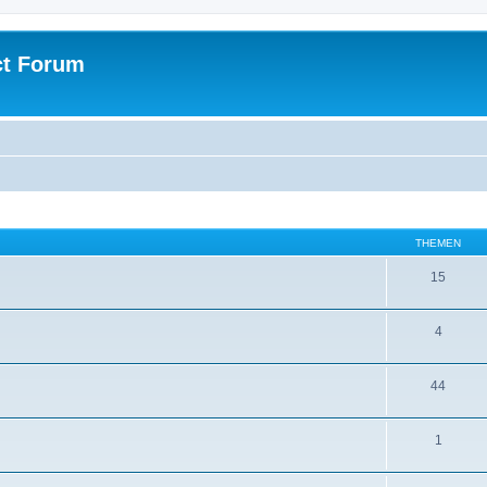
ct Forum
THEMEN
15
4
44
1