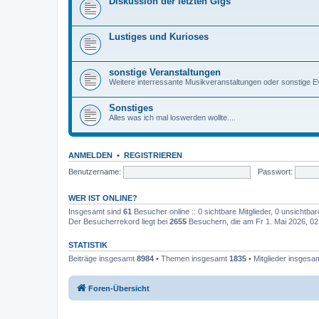
Diskussion der letzten Gigs
Lustiges und Kurioses
sonstige Veranstaltungen
Weitere interressante Musikveranstaltungen oder sonstige 
Sonstiges
Alles was ich mal loswerden wollte....
ANMELDEN
•
REGISTRIEREN
Benutzername:
Passwort:
WER IST ONLINE?
Insgesamt sind
61
Besucher online :: 0 sichtbare Mitglieder, 0 unsichtba
Der Besucherrekord liegt bei
2655
Besuchern, die am Fr 1. Mai 2026, 02:4
STATISTIK
Beiträge insgesamt
8984
• Themen insgesamt
1835
• Mitglieder insgesa
Foren-Übersicht