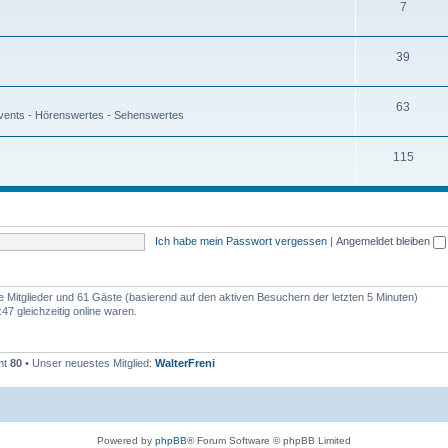
7
39
63
Events - Hörenswertes - Sehenswertes
115
Ich habe mein Passwort vergessen
|
Angemeldet bleiben
re Mitglieder und 61 Gäste (basierend auf den aktiven Besuchern der letzten 5 Minuten)
7 gleichzeitig online waren.
mt
80
• Unser neuestes Mitglied:
WalterFreni
Powered by
phpBB
® Forum Software © phpBB Limited