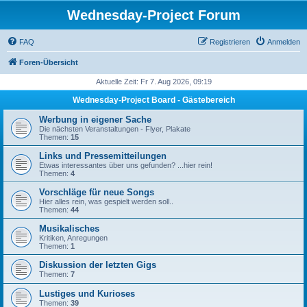
Wednesday-Project Forum
FAQ
Registrieren
Anmelden
Foren-Übersicht
Aktuelle Zeit: Fr 7. Aug 2026, 09:19
Wednesday-Project Board - Gästebereich
Werbung in eigener Sache
Die nächsten Veranstaltungen - Flyer, Plakate
Themen:
15
Links und Pressemitteilungen
Etwas interessantes über uns gefunden? ...hier rein!
Themen:
4
Vorschläge für neue Songs
Hier alles rein, was gespielt werden soll..
Themen:
44
Musikalisches
Kritiken, Anregungen
Themen:
1
Diskussion der letzten Gigs
Themen:
7
Lustiges und Kurioses
Themen:
39