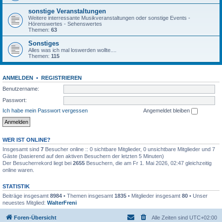
sonstige Veranstaltungen
Weitere interressante Musikveranstaltungen oder sonstige Events -
Hörenswertes - Sehenswertes
Themen:
63
Sonstiges
Alles was ich mal loswerden wollte....
Themen:
115
ANMELDEN
•
REGISTRIEREN
Benutzername:
Passwort:
Ich habe mein Passwort vergessen
Angemeldet bleiben
WER IST ONLINE?
Insgesamt sind
7
Besucher online :: 0 sichtbare Mitglieder, 0 unsichtbare Mitglieder und 7
Gäste (basierend auf den aktiven Besuchern der letzten 5 Minuten)
Der Besucherrekord liegt bei
2655
Besuchern, die am Fr 1. Mai 2026, 02:47 gleichzeitig
online waren.
STATISTIK
Beiträge insgesamt
8984
• Themen insgesamt
1835
• Mitglieder insgesamt
80
• Unser
neuestes Mitglied:
WalterFreni
Foren-Übersicht
Alle Zeiten sind
UTC+02:00