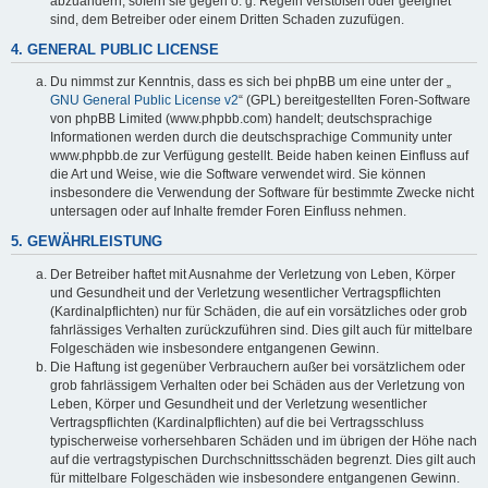
abzuändern, sofern sie gegen o. g. Regeln verstoßen oder geeignet
sind, dem Betreiber oder einem Dritten Schaden zuzufügen.
4. GENERAL PUBLIC LICENSE
Du nimmst zur Kenntnis, dass es sich bei phpBB um eine unter der „
GNU General Public License v2
“ (GPL) bereitgestellten Foren-Software
von phpBB Limited (www.phpbb.com) handelt; deutschsprachige
Informationen werden durch die deutschsprachige Community unter
www.phpbb.de zur Verfügung gestellt. Beide haben keinen Einfluss auf
die Art und Weise, wie die Software verwendet wird. Sie können
insbesondere die Verwendung der Software für bestimmte Zwecke nicht
untersagen oder auf Inhalte fremder Foren Einfluss nehmen.
5. GEWÄHRLEISTUNG
Der Betreiber haftet mit Ausnahme der Verletzung von Leben, Körper
und Gesundheit und der Verletzung wesentlicher Vertragspflichten
(Kardinalpflichten) nur für Schäden, die auf ein vorsätzliches oder grob
fahrlässiges Verhalten zurückzuführen sind. Dies gilt auch für mittelbare
Folgeschäden wie insbesondere entgangenen Gewinn.
Die Haftung ist gegenüber Verbrauchern außer bei vorsätzlichem oder
grob fahrlässigem Verhalten oder bei Schäden aus der Verletzung von
Leben, Körper und Gesundheit und der Verletzung wesentlicher
Vertragspflichten (Kardinalpflichten) auf die bei Vertragsschluss
typischerweise vorhersehbaren Schäden und im übrigen der Höhe nach
auf die vertragstypischen Durchschnittsschäden begrenzt. Dies gilt auch
für mittelbare Folgeschäden wie insbesondere entgangenen Gewinn.