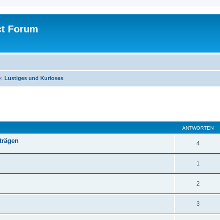
ct Forum
Lustiges und Kurioses
ANTWORTEN
rträgen
4
1
2
3