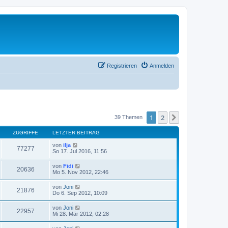
Registrieren
Anmelden
1
2
Nächste
39 Themen
ZUGRIFFE
LETZTER BEITRAG
von
ilja
77277
So 17. Jul 2016, 11:56
von
Fidi
20636
Mo 5. Nov 2012, 22:46
von
Joni
21876
Do 6. Sep 2012, 10:09
von
Joni
22957
Mi 28. Mär 2012, 02:28