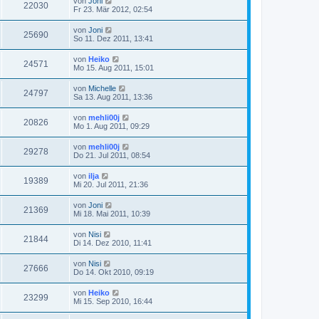
von
Joni
22030
Fr 23. Mär 2012, 02:54
von
Joni
25690
So 11. Dez 2011, 13:41
von
Heiko
24571
Mo 15. Aug 2011, 15:01
von
Michelle
24797
Sa 13. Aug 2011, 13:36
von
mehli00j
20826
Mo 1. Aug 2011, 09:29
von
mehli00j
29278
Do 21. Jul 2011, 08:54
von
ilja
19389
Mi 20. Jul 2011, 21:36
von
Joni
21369
Mi 18. Mai 2011, 10:39
von
Nisi
21844
Di 14. Dez 2010, 11:41
von
Nisi
27666
Do 14. Okt 2010, 09:19
von
Heiko
23299
Mi 15. Sep 2010, 16:44