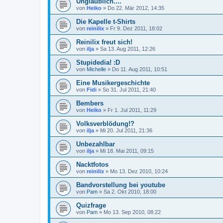
Unglaublich....
von
Heiko
»
Do 22. Mär 2012, 14:35
Die Kapelle t-Shirts
von
reinilix
»
Fr 9. Dez 2011, 18:02
Reinilix freut sich!
von
ilja
»
Sa 13. Aug 2011, 12:26
Stupidedia! :D
von
Michelle
»
Do 11. Aug 2011, 10:51
Eine Musikergeschichte
von
Fidi
»
So 31. Jul 2011, 21:40
Bembers
von
Heiko
»
Fr 1. Jul 2011, 11:29
Volksverblödung!?
von
ilja
»
Mi 20. Jul 2011, 21:36
Unbezahlbar
von
ilja
»
Mi 18. Mai 2011, 09:15
Nacktfotos
von
reinilix
»
Mo 13. Dez 2010, 10:24
Bandvorstellung bei youtube
von
Pam
»
Sa 2. Okt 2010, 18:00
Quizfrage
von
Pam
»
Mo 13. Sep 2010, 08:22