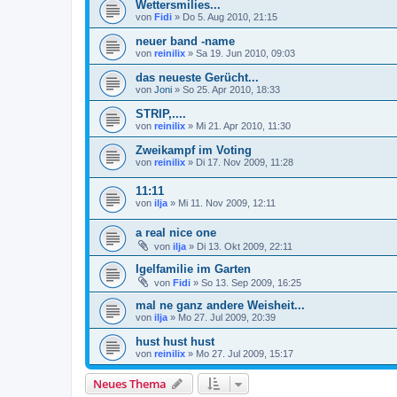
Wettersmilies...
von
Fidi
»
Do 5. Aug 2010, 21:15
neuer band -name
von
reinilix
»
Sa 19. Jun 2010, 09:03
das neueste Gerücht...
von
Joni
»
So 25. Apr 2010, 18:33
STRIP,....
von
reinilix
»
Mi 21. Apr 2010, 11:30
Zweikampf im Voting
von
reinilix
»
Di 17. Nov 2009, 11:28
11:11
von
ilja
»
Mi 11. Nov 2009, 12:11
a real nice one
von
ilja
»
Di 13. Okt 2009, 22:11
Igelfamilie im Garten
von
Fidi
»
So 13. Sep 2009, 16:25
mal ne ganz andere Weisheit...
von
ilja
»
Mo 27. Jul 2009, 20:39
hust hust hust
von
reinilix
»
Mo 27. Jul 2009, 15:17
Neues Thema