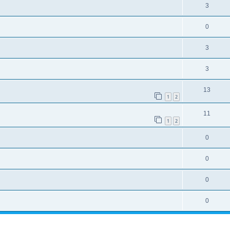
3
0
3
3
13
1
2
11
1
2
0
0
0
0