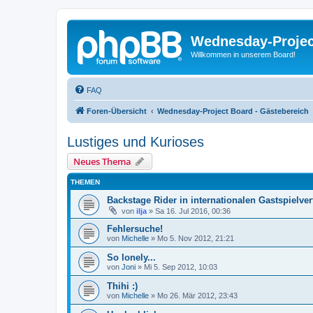
Wednesday-Proje
Willkommen in unserem Board!
FAQ
Foren-Übersicht
Wednesday-Project Board - Gästebereich
Lustiges und Kurioses
Neues Thema
THEMEN
Backstage Rider in internationalen Gastspielve
von
ilja
»
Sa 16. Jul 2016, 00:36
Fehlersuche!
von
Michelle
»
Mo 5. Nov 2012, 21:21
So lonely...
von
Joni
»
Mi 5. Sep 2012, 10:03
Thihi :)
von
Michelle
»
Mo 26. Mär 2012, 23:43