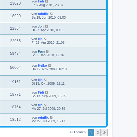
von
Fidi
23020
Fr 6. Aug 2010, 23:04
von
reinilix
18920
Sa 19. Jun 2010, 09:03
von
Joni
22864
Di 27. Apr 2010, 09:02
von
ilja
22965
Fr 23. Apr 2010, 21:08
von
Pam
59494
Sa 2. Jan 2010, 12:16
von
Heiko
56004
Do 12. Nov 2009, 16:19
von
ilja
19151
Di 13. Okt 2009, 22:11
von
Fidi
18771
So 13. Sep 2009, 16:25
von
ilja
18764
Mo 27. Jul 2009, 20:39
von
reinilix
18512
Mo 27. Jul 2009, 15:17
1
2
Nächste
39 Themen