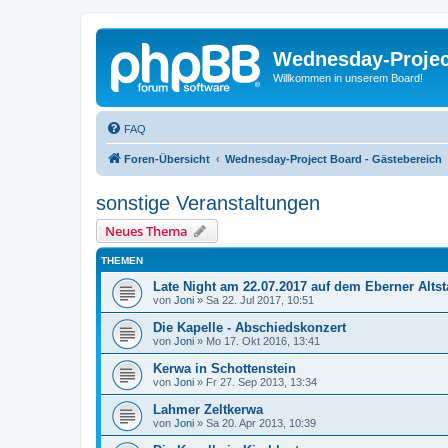
Wednesday-Proje
Willkommen in unserem Board!
FAQ
Foren-Übersicht
Wednesday-Project Board - Gästebereich
sonstige Veranstaltungen
Neues Thema
THEMEN
Late Night am 22.07.2017 auf dem Eberner Altst
von
Joni
»
Sa 22. Jul 2017, 10:51
Die Kapelle - Abschiedskonzert
von
Joni
»
Mo 17. Okt 2016, 13:41
Kerwa in Schottenstein
von
Joni
»
Fr 27. Sep 2013, 13:34
Lahmer Zeltkerwa
von
Joni
»
Sa 20. Apr 2013, 10:39