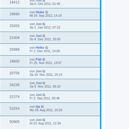
von
Joni
19412
Sa 6. Okt 2012, 01:45
von
Heiko
19690
Mi 19. Sep 2012, 14:19
von
Joni
25055
So 1. Jan 2012, 07:10
von
Joni
21004
So 4. Dez 2011, 20:55
von
Heiko
20988
Fr 2. Dez 2011, 14:00
von
Fidi
19600
Fr 25. Nov 2011, 13:07
von
Joni
20756
Sa 19. Nov 2011, 15:14
von
Joni
26236
Sa 5. Nov 2011, 06:10
von
Joni
22374
Fr 2. Sep 2011, 00:48
von
ilja
53254
Mo 29. Aug 2011, 10:20
von
Joni
50905
Di 23. Aug 2011, 12:39