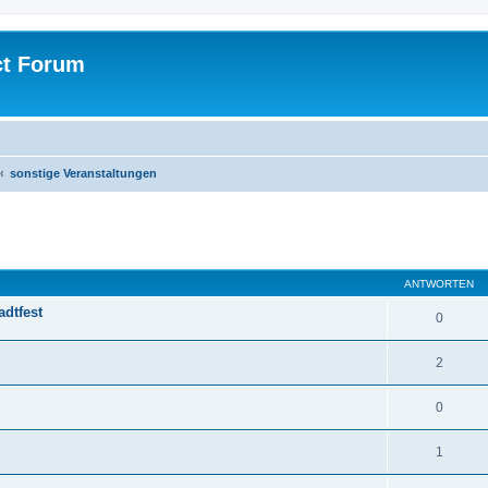
ct Forum
sonstige Veranstaltungen
ANTWORTEN
adtfest
0
2
0
1