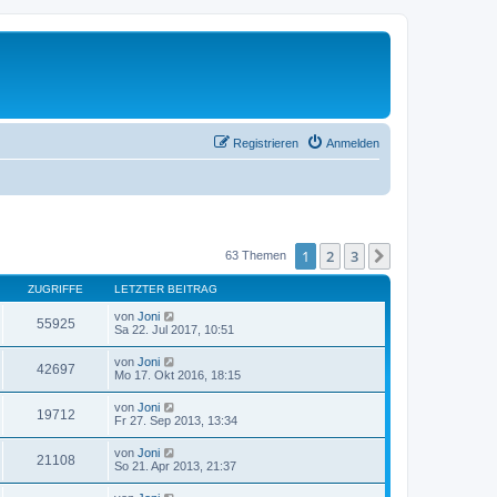
Registrieren
Anmelden
1
2
3
Nächste
63 Themen
ZUGRIFFE
LETZTER BEITRAG
von
Joni
55925
Sa 22. Jul 2017, 10:51
von
Joni
42697
Mo 17. Okt 2016, 18:15
von
Joni
19712
Fr 27. Sep 2013, 13:34
von
Joni
21108
So 21. Apr 2013, 21:37