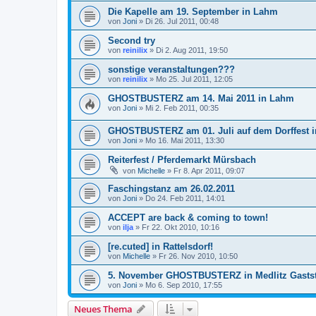
Die Kapelle am 19. September in Lahm
von
Joni
»
Di 26. Jul 2011, 00:48
Second try
von
reinilix
»
Di 2. Aug 2011, 19:50
sonstige veranstaltungen???
von
reinilix
»
Mo 25. Jul 2011, 12:05
GHOSTBUSTERZ am 14. Mai 2011 in Lahm
von
Joni
»
Mi 2. Feb 2011, 00:35
GHOSTBUSTERZ am 01. Juli auf dem Dorffest i
von
Joni
»
Mo 16. Mai 2011, 13:30
Reiterfest / Pferdemarkt Mürsbach
von
Michelle
»
Fr 8. Apr 2011, 09:07
Faschingstanz am 26.02.2011
von
Joni
»
Do 24. Feb 2011, 14:01
ACCEPT are back & coming to town!
von
ilja
»
Fr 22. Okt 2010, 10:16
[re.cuted] in Rattelsdorf!
von
Michelle
»
Fr 26. Nov 2010, 10:50
5. November GHOSTBUSTERZ in Medlitz Gastst
von
Joni
»
Mo 6. Sep 2010, 17:55
Neues Thema