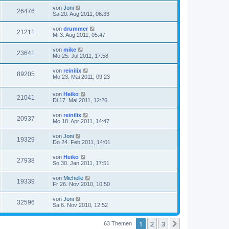
von
Joni
26476
Sa 20. Aug 2011, 06:33
von
drummer
21211
Mi 3. Aug 2011, 05:47
von
mike
23641
Mo 25. Jul 2011, 17:58
von
reinilix
89205
Mo 23. Mai 2011, 09:23
von
Heiko
21041
Di 17. Mai 2011, 12:26
von
reinilix
20937
Mo 18. Apr 2011, 14:47
von
Joni
19329
Do 24. Feb 2011, 14:01
von
Heiko
27938
So 30. Jan 2011, 17:51
von
Michelle
19339
Fr 26. Nov 2010, 10:50
von
Joni
32596
Sa 6. Nov 2010, 12:52
1
2
3
Nächste
63 Themen