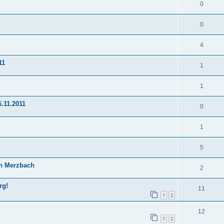
0
0
4
11
1
1
.11.2011
0
1
5
in Merzbach
2
rg!
11
1
2
12
1
2