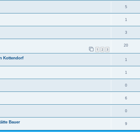
5
1
3
20
1
2
3
n Kottendorf
1
1
0
6
0
ätte Bauer
9