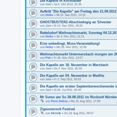
Die Kapelle in Kirchlauter
von
Joni
»
Sa 6. Okt 2012, 01:45
Auftritt "Die Kapelle" am Freitag den 21.09.2012
von
Heiko
»
Mi 19. Sep 2012, 14:19
GHOSTBUSTERZ-Abschiedsgig an Silvester
von
Joni
»
Di 13. Dez 2011, 19:20
Rattelsdorf Weihnachtsmarkt, Sonntag 04.12.20
von
Heiko
»
So 4. Dez 2011, 11:23
Eine unbedingt, Muss-Veranstaltung!
von
Heiko
»
Mo 28. Nov 2011, 13:36
Weihnachtsmarkt Untermerzbach morgen am 26
von
Fidi
»
Fr 25. Nov 2011, 13:07
Die Kapelle am 18. November in Merzbach
von
Joni
»
Do 3. Nov 2011, 00:33
Die Kapelle am 04. November in Medlitz
von
Joni
»
Fr 2. Sep 2011, 00:53
Die Kapelle am ersten Septemberwochenende 
von
Joni
»
Di 26. Jul 2011, 00:49
Mr Sumo am So 28.08.2011 im Rockzelt Nürnbe
von
Peter Deboy
»
Mo 15. Aug 2011, 17:58
Zigeunerrock Festival
von
Michelle
»
Do 18. Aug 2011, 09:57