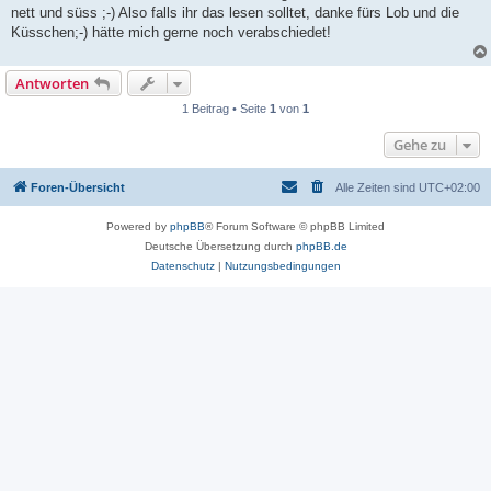
nett und süss ;-) Also falls ihr das lesen solltet, danke fürs Lob und die
Küsschen;-) hätte mich gerne noch verabschiedet!
Antworten
1 Beitrag • Seite
1
von
1
Gehe zu
Foren-Übersicht
Alle Zeiten sind
UTC+02:00
Powered by
phpBB
® Forum Software © phpBB Limited
Deutsche Übersetzung durch
phpBB.de
Datenschutz
|
Nutzungsbedingungen