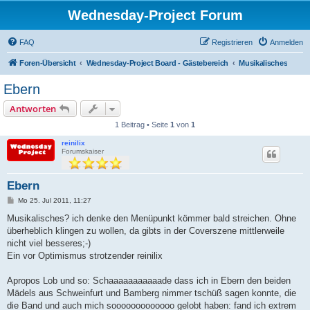
Wednesday-Project Forum
FAQ
Registrieren
Anmelden
Foren-Übersicht
Wednesday-Project Board - Gästebereich
Musikalisches
Ebern
Antworten
1 Beitrag • Seite
1
von
1
reinilix
Forumskaiser
Ebern
B
Mo 25. Jul 2011, 11:27
e
i
Musikalisches? ich denke den Menüpunkt kömmer bald streichen. Ohne
t
überheblich klingen zu wollen, da gibts in der Coverszene mittlerweile
r
a
nicht viel besseres;-)
g
Ein vor Optimismus strotzender reinilix
Apropos Lob und so: Schaaaaaaaaaaade dass ich in Ebern den beiden
Mädels aus Schweinfurt und Bamberg nimmer tschüß sagen konnte, die
die Band und auch mich sooooooooooooo gelobt haben: fand ich extrem