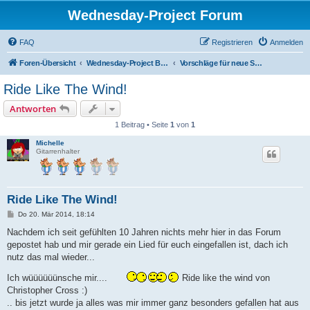
Wednesday-Project Forum
FAQ
Registrieren
Anmelden
Foren-Übersicht
Wednesday-Project Board - Gästebereich
Vorschläge für neue Songs
Ride Like The Wind!
Antworten
1 Beitrag • Seite
1
von
1
Michelle
Gitarrenhalter
Ride Like The Wind!
B
Do 20. Mär 2014, 18:14
e
i
Nachdem ich seit gefühlten 10 Jahren nichts mehr hier in das Forum
t
gepostet hab und mir gerade ein Lied für euch eingefallen ist, dach ich
r
a
nutz das mal wieder...
g
Ich wüüüüüünsche mir....
Ride like the wind von
Christopher Cross :)
.. bis jetzt wurde ja alles was mir immer ganz besonders gefallen hat aus