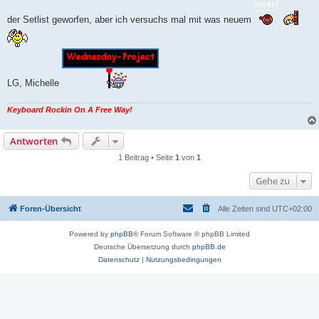
der Setlist geworfen, aber ich versuchs mal mit was neuem
LG, Michelle
Keyboard Rockin On A Free Way!
Antworten
1 Beitrag • Seite
1
von
1
Gehe zu
Foren-Übersicht
Alle Zeiten sind
UTC+02:00
Powered by
phpBB
® Forum Software © phpBB Limited
Deutsche Übersetzung durch
phpBB.de
Datenschutz
|
Nutzungsbedingungen