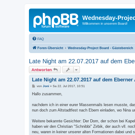
Wednesday-Proje
Willkommen in unserem Board!
FAQ
Foren-Übersicht
Wednesday-Project Board - Gästebereich
Late Night am 22.07.2017 auf dem Eber
Antworten
Late Night am 22.07.2017 auf dem Eberner 
B
von
Joni
»
Sa 22. Jul 2017, 10:51
e
i
Hallo zusammen,
t
r
a
nachdem ich in einer eurer Massenmails lesen musste, dass
g
nun doch zum Altstadtfest nach Ebern einladen, wo Nina u
Weitere bekannte Gesichter: Der Dom, der schon bei Kape
haben wir den Christian "Schnibbi" Zirbik, der auch vll
neu, waren in keiner unserer alten Formationen dabei und s